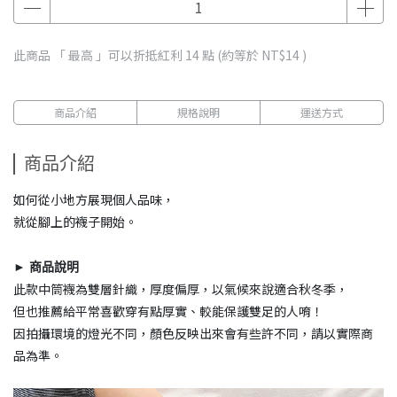
此商品 「 最高 」可以折抵紅利
14
點 (約等於
NT$14
)
商品介紹
規格說明
運送方式
商品介紹
如何從小地方展現個人品味，
就從腳上的襪子開始。
► 商品說明
此款中筒襪為雙層針織，厚度偏厚，以氣候來說適合秋冬季，
但也推薦給平常喜歡穿有點厚實、較能保護雙足的人唷！
因拍攝環境的燈光不同，顏色反映出來會有些許不同，請以實際商
品為準。