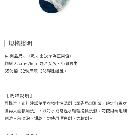
規格說明
► 商品尺寸（尺寸±1cm為正常值）
腳底 22cm~26cm 適合女孩、小腳男生。
65%棉+32%尼龍+3%彈性纖維。
【 洗 滌 說 明 】
可機洗。布料建議使用衣物中性洗劑（請先局部測試，確定無異狀
後再大面積清洗），以冷水或常溫水輕輕搓揉洗滌。勿使用硬毛刷
刷洗。勿浸泡、烘乾。勿使用漂白劑、柔軟劑。