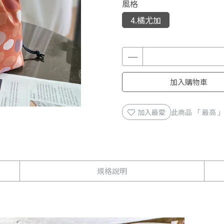
風格
4.橘尤加
加入購物車
加入最愛
此商品 「 最高
規格說明