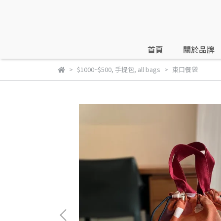
首頁
關於品牌
$1000~$500
,
手提包
,
all bags
束口餐袋