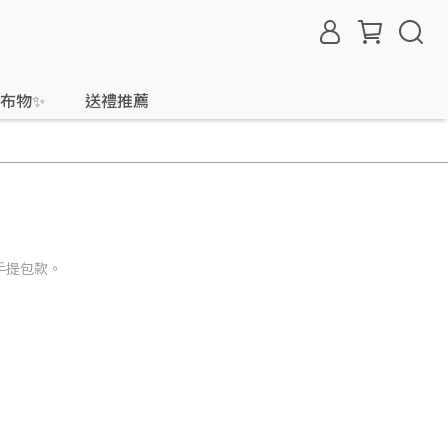
小布物✨
送禮推薦
手提包款。