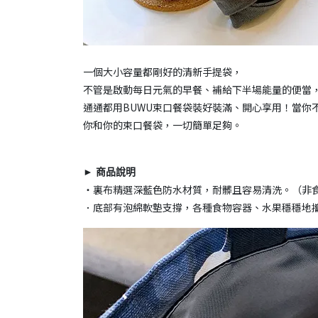
一個大小容量都剛好的清新手提袋，
不管是啟動每日元氣的早餐、補給下半場能量的便當
通通都用BUWU束口餐袋裝好裝滿、開心享用！當你
你和你的束口餐袋，一切簡單足夠。
► 商品說明
・裏布精選深藍色防水材質，耐髒且容易清洗。（非
．底部有泡綿軟墊支撐，各種食物容器、水果穩穩地